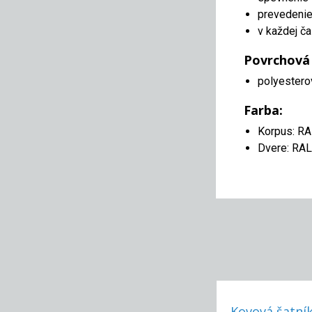
prevedenie 
v každej ča
Povrchová
polyestero
Farba:
Korpus: R
Dvere: RA
Kovová šatník