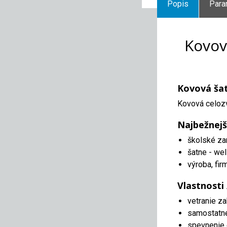
Popis
Para
Kovov
Kovová šat
Kovová celozv
Najbežnejš
školské za
šatne - wel
výroba, fir
Vlastnosti
vetranie z
samostatn
spevnenie 