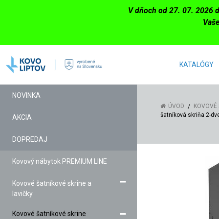
V dňoch od 27. 07. 2026 
Vaše
KATALÓGY
NOVINKA
ÚVOD
KOVOVÉ 
šatníková skriňa 2-dv
AKCIA
DOPREDAJ
Kovový nábytok PREMIUM LINE
Kovové šatníkové skrine a
lavičky
Kovové šatníkové skrine