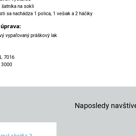
šatníka na sokli
sti sa nachádza 1 polica, 1 vešiak a 2 háčiky
 úprava:
vý vypaľovaný práškový lak
AL 7016
L 3000
Naposledy navštív
ová skriňa 2-