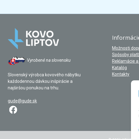
Informáci
Možnosti dop
Spôsoby plat
Vyrobené na slovensku
Reklamácie a 
Katalóg
Kontakty
Slovenský výrobca kovového nábytku
každodennou dávkou inšpirácie a
najširšou ponukou na trhu.
gude@gude.sk