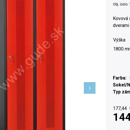
Obj. čislo:
Kovová š
dverami
Výška
1800 m
Farba
Sokel/
Typ zá
177,44
144