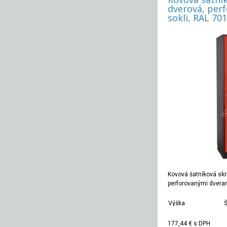
dverová, perf
sokli, RAL 70
Kovová šatníková skr
perforovanými dvera
Výška
Š
1800 mm
177,44 €
s DPH