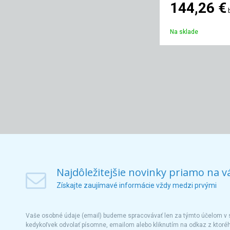
144,26 €
Na sklade
Najdôležitejšie novinky priamo na v
Získajte zaujímavé informácie vždy medzi prvými
Vaše osobné údaje (email) budeme spracovávať len za týmto účelom v s
kedykoľvek odvolať písomne, emailom alebo kliknutím na odkaz z ktoré