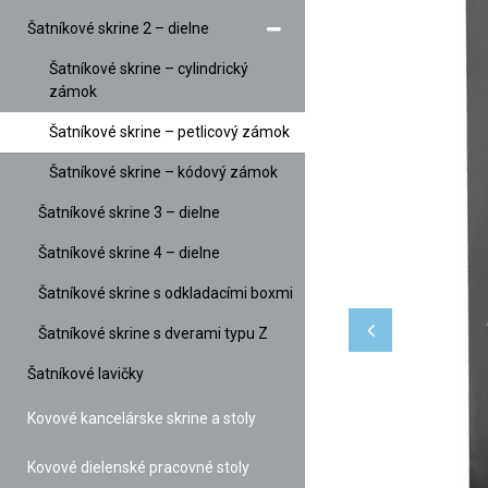
Šatníkové skrine 2 – dielne
Šatníkové skrine – cylindrický
zámok
Šatníkové skrine – petlicový zámok
Šatníkové skrine – kódový zámok
Šatníkové skrine 3 – dielne
Šatníkové skrine 4 – dielne
Šatníkové skrine s odkladacími boxmi
Šatníkové skrine s dverami typu Z
Šatníkové lavičky
Kovové kancelárske skrine a stoly
Kovové dielenské pracovné stoly