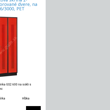
orované dvere, na
16/3000, PET
inka GS2 600 na sokli s
mi
írka
Hĺbka
Hmotnosť
600 mm
500 mm
42 kg