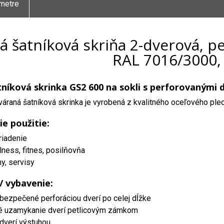
metre
á šatníková skriňa 2-dverová, pe
RAL 7016/3000,
níková skrinka GS2 600 na sokli s perforovanými 
áraná šatníková skrinka je vyrobená z kvalitného oceľového ple
ie použitie:
riadenie
lness, fitnes, posilňovňa
my, servisy
 / vybavenie:
abezpečené perforáciou dverí po celej dĺžke
é uzamykanie dverí petlicovým zámkom
dverí výstuhou