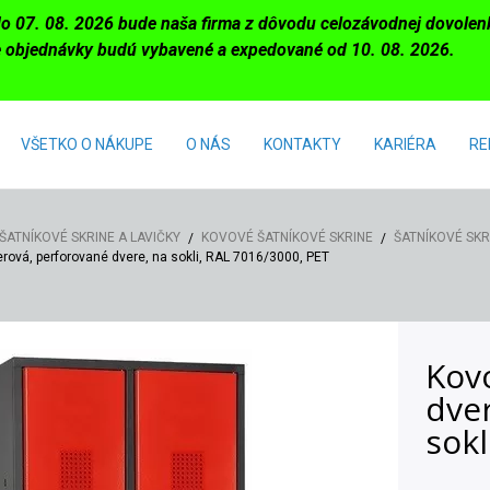
do 07. 08. 2026 bude naša firma z dôvodu celozávodnej dovole
 objednávky budú vybavené a expedované od 10. 08. 2026.
VŠETKO O NÁKUPE
O NÁS
KONTAKTY
KARIÉRA
RE
ŠATNÍKOVÉ SKRINE A LAVIČKY
KOVOVÉ ŠATNÍKOVÉ SKRINE
ŠATNÍKOVÉ SKRI
erová, perforované dvere, na sokli, RAL 7016/3000, PET
Kovo
dve
sokl