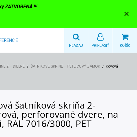
nky ZATVORENÁ !!!
×
FERENCIE
HĽADAJ
PRIHLÁSIŤ
KOŠÍK
NE 2 – DIELNE
ŠATNÍKOVÉ SKRINE – PETLICOVÝ ZÁMOK
Kovová
vá šatníková skriňa 2-
rová, perforované dvere, na
i, RAL 7016/3000, PET