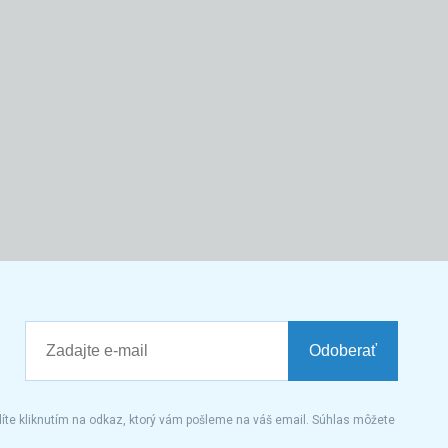
Odoberať
íte kliknutím na odkaz, ktorý vám pošleme na váš email. Súhlas môžete