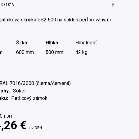
103181V
atníková skrinka GS2 600 na sokli s perforovanými
Šírka
Hĺbka
Hmotnosť
m
600 mm
500 mm
42 kg
RAL 7016/3000 (čierna/červená)
Nohy
Sokel
mku
Petlicový zámok
€
s DPH
,26 €
bez DPH