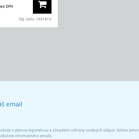
bez DPH
Obj. čislo:
103181V
áš email
úlade s platnou legislatívou a zásadami ochrany osobných údajov. Súhlas potvrd
hokoľvek informačného emailu.