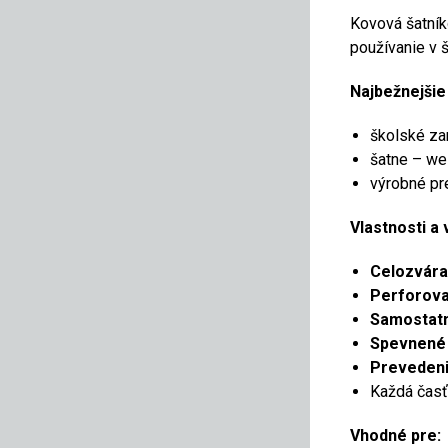
Kovová šatní
používanie v 
Najbežnejšie 
školské za
šatne – wel
výrobné pr
Vlastnosti a
Celozvára
Perforova
Samostatn
Spevnené 
Prevedeni
Každá časť
Vhodné pre: