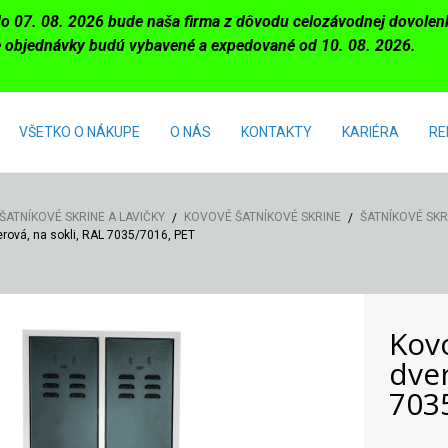
do 07. 08. 2026 bude naša firma z dôvodu celozávodnej dovole
 objednávky budú vybavené a expedované od 10. 08. 2026.
VŠETKO O NÁKUPE
O NÁS
KONTAKTY
KARIÉRA
RE
ŠATNÍKOVÉ SKRINE A LAVIČKY
KOVOVÉ ŠATNÍKOVÉ SKRINE
ŠATNÍKOVÉ SKRI
erová, na sokli, RAL 7035/7016, PET
Kovo
dver
703