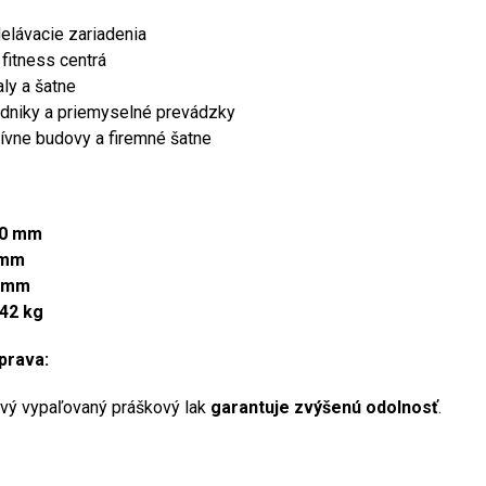
delávacie zariadenia
fitness centrá
ly a šatne
dniky a priemyselné prevádzky
tívne budovy a firemné šatne
00 mm
 mm
 mm
42 kg
prava:
vý vypaľovaný práškový lak
garantuje zvýšenú odolnosť
.