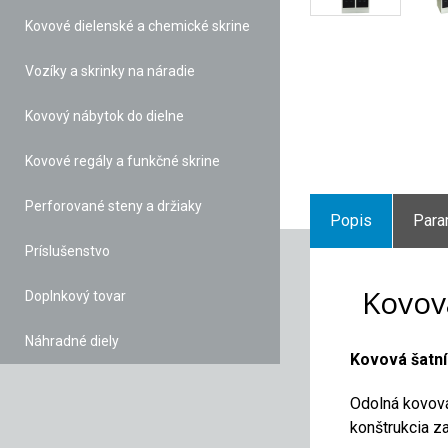
Kovové dielenské a chemické skrine
Vozíky a skrinky na náradie
Kovový nábytok do dielne
Kovové regály a funkčné skrine
Perforované steny a držiaky
Popis
Para
Príslušenstvo
Kovová
Doplnkový tovar
Náhradné diely
Kovová šatní
Odolná kovová
konštrukcia z