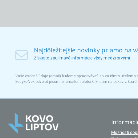
Najdôležitejšie novinky priamo na v
Získajte zaujímavé informácie vždy medzi prvými
Vaše osobné údaje (email) budeme spracovávať len za týmto účelom v s
kedykoľvek odvolať písomne, emailom alebo kliknutím na odkaz z ktoré
Informáci
Možnosti dop