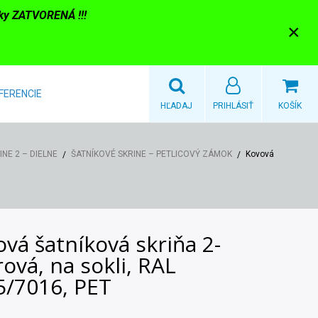
nky ZATVORENÁ !!!
×
FERENCIE
HĽADAJ
PRIHLÁSIŤ
KOŠÍK
NE 2 – DIELNE
ŠATNÍKOVÉ SKRINE – PETLICOVÝ ZÁMOK
Kovová
vá šatníková skriňa 2-
ová, na sokli, RAL
5/7016, PET