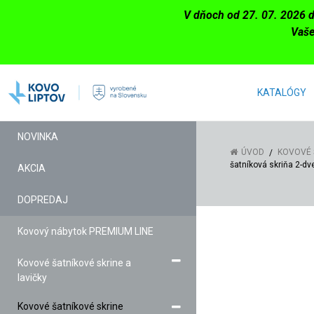
V dňoch od 27. 07. 2026 
Vaše
KATALÓGY
NOVINKA
ÚVOD
KOVOVÉ 
šatníková skriňa 2-dv
AKCIA
DOPREDAJ
Kovový nábytok PREMIUM LINE
Kovové šatníkové skrine a
lavičky
Kovové šatníkové skrine