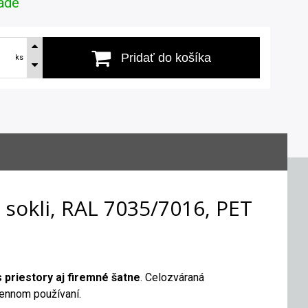
ade
Pridať do košíka
ks
 sokli, RAL 7035/7016, PET
s priestory aj firemné šatne
. Celozváraná
dennom používaní.