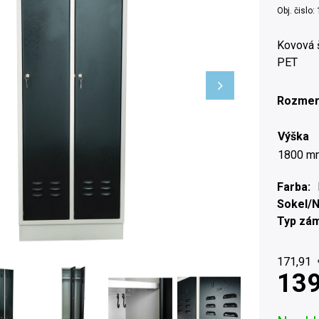
Obj. čislo:
Kovová š
PET
Rozmer
Výška
1800 m
Farba
Sokel/
Typ zá
171,91
139