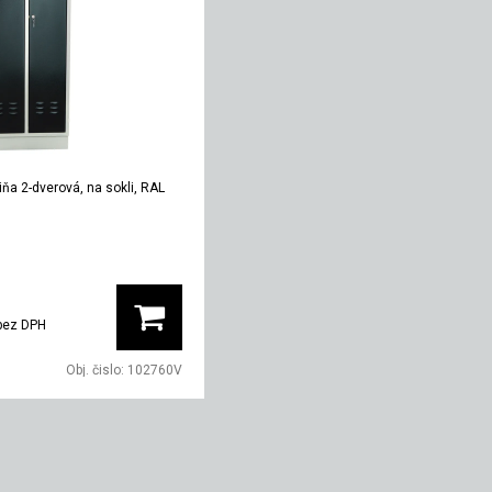
ňa 2-dverová, na sokli, RAL
Hĺbka
Hmotnosť
m
500 mm
42 kg
bez DPH
Obj. čislo:
102760V