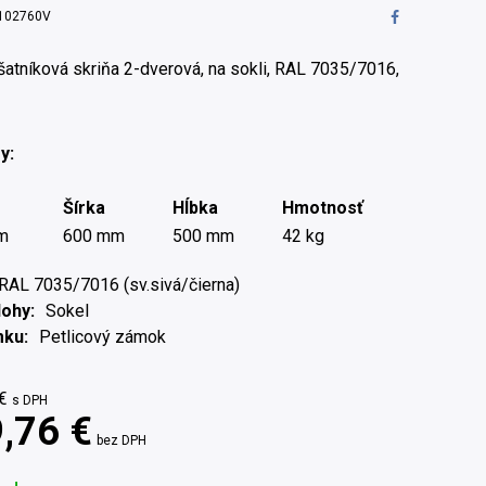
102760V
atníková skriňa 2-dverová, na sokli, RAL 7035/7016,
y:
Šírka
Hĺbka
Hmotnosť
m
600 mm
500 mm
42 kg
RAL 7035/7016 (sv.sivá/čierna)
Nohy
Sokel
mku
Petlicový zámok
€
s DPH
,76 €
bez DPH