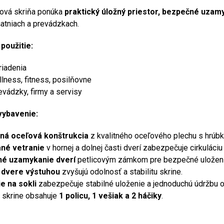
ková skriňa ponúka
praktický úložný priestor, bezpečné uzam
šatniach a prevádzkach.
použitie:
riadenia
lness, fitness, posilňovne
evádzky, firmy a servisy
 vybavenie:
ná oceľová konštrukcia
z kvalitného oceľového plechu s hrúbk
né vetranie
v hornej a dolnej časti dverí zabezpečuje cirkuláciu
é uzamykanie dverí
petlicovým zámkom pre bezpečné uloženi
dvere výstuhou
zvyšujú odolnosť a stabilitu skrine.
e na sokli
zabezpečuje stabilné uloženie a jednoduchú údržbu ok
 skrine obsahuje
1 policu, 1 vešiak a 2 háčiky
.