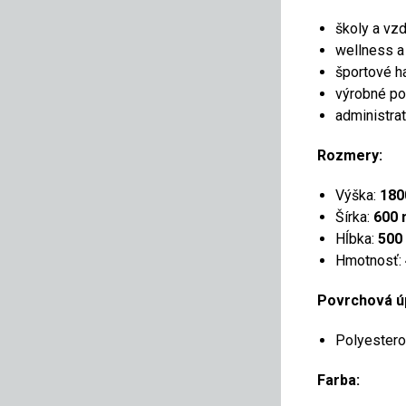
školy a vz
wellness a 
športové ha
výrobné po
administra
Rozmery:
Výška:
18
Šírka:
600
Hĺbka:
500
Hmotnosť:
Povrchová ú
Polyestero
Farba: