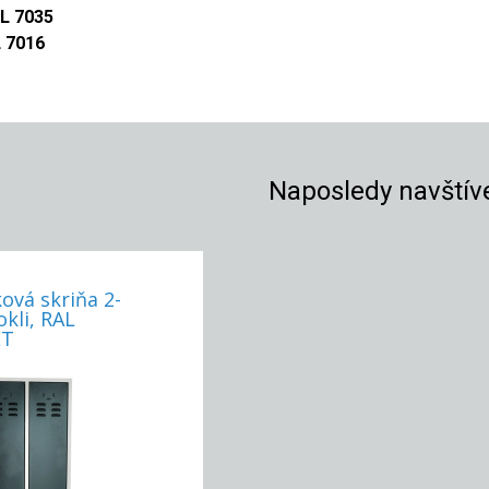
L 7035
 7016
Naposledy navštív
ová skriňa 2-
okli, RAL
ET