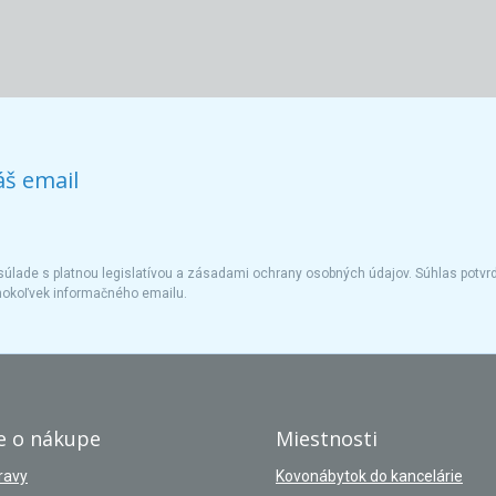
áš email
úlade s platnou legislatívou a zásadami ochrany osobných údajov. Súhlas potvrd
hokoľvek informačného emailu.
e o nákupe
Miestnosti
ravy
Kovonábytok do kancelárie