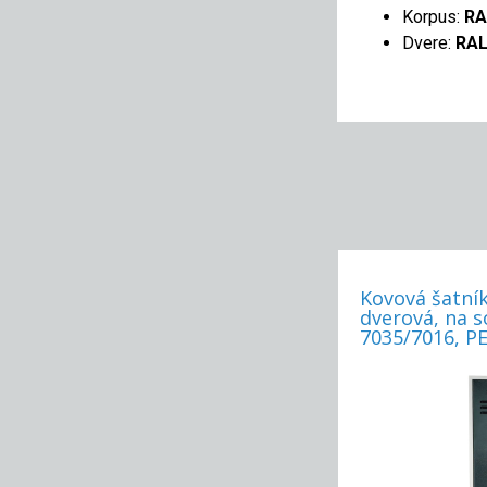
Korpus:
RA
Dvere:
RAL
Kovová šatník
dverová, na s
7035/7016, P