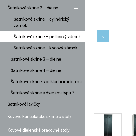
Šatníkové skrine 2 – dielne
Šatníkové skrine – cylindrický
zámok
Šatníkové skrine – petlicový zámok
Šatníkové skrine – kódový zámok
Šatníkové skrine 3 – dielne
Šatníkové skrine 4 – dielne
Šatníkové skrine s odkladacími boxmi
Šatníkové skrine s dverami typu Z
Šatníkové lavičky
Kovové kancelárske skrine a stoly
Kovové dielenské pracovné stoly