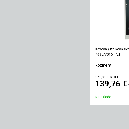
Kovová šatníková skri
7035/7016, PET
Rozmery:
Výška
Šírka
171,91 €
s DPH
139,76 €
1800 mm
600 m
Na sklade