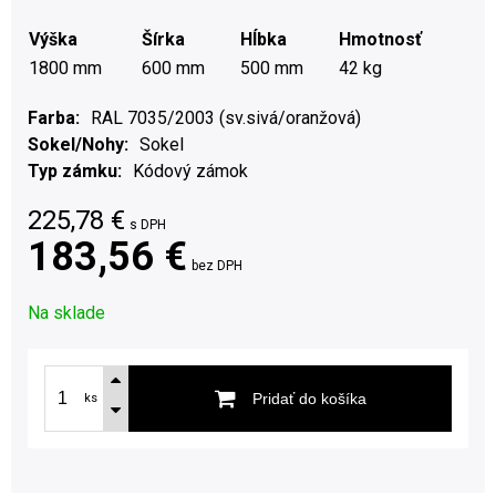
Výška
Šírka
Hĺbka
Hmotnosť
1800 mm
600 mm
500 mm
42 kg
Farba
RAL 7035/2003 (sv.sivá/oranžová)
Sokel/Nohy
Sokel
Typ zámku
Kódový zámok
225,78
€
s DPH
183,56 €
bez DPH
Na sklade
Pridať do košíka
ks