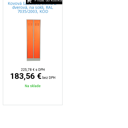
Kovová šatníková skriňa 2-
dverová, na sokli, RAL
7035/2003, KÓD
225,78 €
s DPH
183,56 €
bez DPH
Na sklade