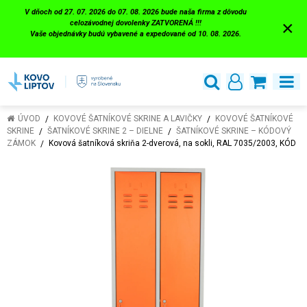
V dňoch od 27. 07. 2026 do 07. 08. 2026 bude naša firma z dôvodu
×
celozávodnej dovolenky ZATVORENÁ !!!
Vaše objednávky budú vybavené a expedované od 10. 08. 2026.
ÚVOD
KOVOVÉ ŠATNÍKOVÉ SKRINE A LAVIČKY
KOVOVÉ ŠATNÍKOVÉ
SKRINE
ŠATNÍKOVÉ SKRINE 2 – DIELNE
ŠATNÍKOVÉ SKRINE – KÓDOVÝ
ZÁMOK
Kovová šatníková skriňa 2-dverová, na sokli, RAL 7035/2003, KÓD