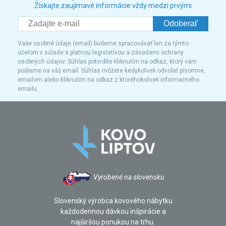
Získajte zaujímavé informácie vždy medzi prvými
Odoberať
Vaše osobné údaje (email) budeme spracovávať len za týmto
účelom v súlade s platnou legislatívou a zásadami ochrany
osobných údajov. Súhlas potvrdíte kliknutím na odkaz, ktorý vám
pošleme na váš email. Súhlas môžete kedykoľvek odvolať písomne,
emailom alebo kliknutím na odkaz z ktoréhokoľvek informačného
emailu.
Vyrobené na slovensku
Slovenský výrobca kovového nábytku
každodennou dávkou inšpirácie a
najširšou ponukou na trhu.