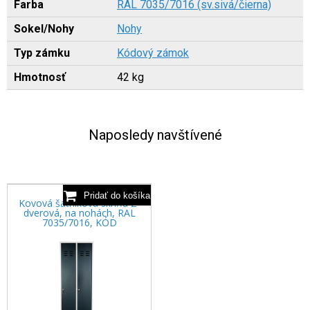
Farba
RAL 7035/7016 (sv.sivá/čierna)
Sokel/Nohy
Nohy
Typ zámku
Kódový zámok
Hmotnosť
42 kg
Naposledy navštívené
Kovová šatníková skriňa 2-
dverová, na nohách, RAL
7035/7016, KÓD