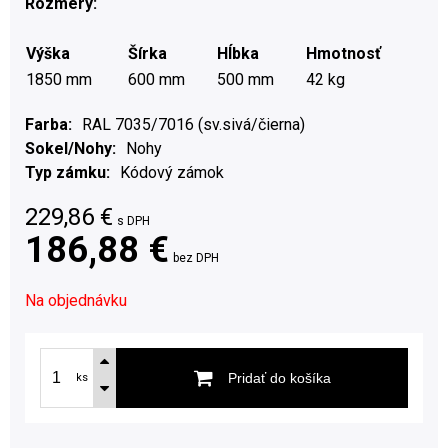
Rozmery:
Výška
Šírka
Hĺbka
Hmotnosť
1850 mm
600 mm
500 mm
42 kg
Farba
RAL 7035/7016 (sv.sivá/čierna)
Sokel/Nohy
Nohy
Typ zámku
Kódový zámok
229,86
€
s DPH
186,88 €
bez DPH
Na objednávku
Pridať do košíka
ks