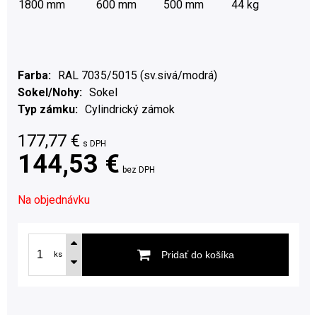
1800 mm
600 mm
500 mm
44 kg
Farba
RAL 7035/5015 (sv.sivá/modrá)
Sokel/Nohy
Sokel
Typ zámku
Cylindrický zámok
177,77
€
s DPH
144,53 €
bez DPH
Na objednávku
Pridať do košíka
ks