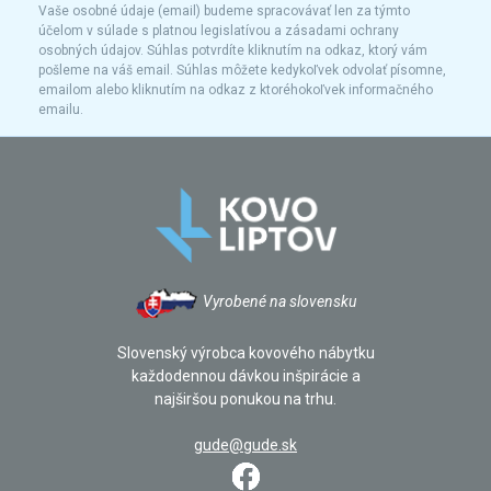
Vaše osobné údaje (email) budeme spracovávať len za týmto
účelom v súlade s platnou legislatívou a zásadami ochrany
osobných údajov. Súhlas potvrdíte kliknutím na odkaz, ktorý vám
pošleme na váš email. Súhlas môžete kedykoľvek odvolať písomne,
emailom alebo kliknutím na odkaz z ktoréhokoľvek informačného
emailu.
Vyrobené na slovensku
Slovenský výrobca kovového nábytku
každodennou dávkou inšpirácie a
najširšou ponukou na trhu.
gude@gude.sk