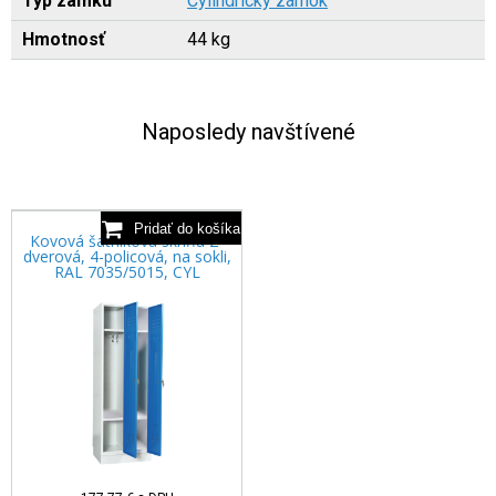
Typ zámku
Cylindrický zámok
Hmotnosť
44 kg
Naposledy navštívené
Kovová šatníková skriňa 2-
dverová, 4-policová, na sokli,
RAL 7035/5015, CYL