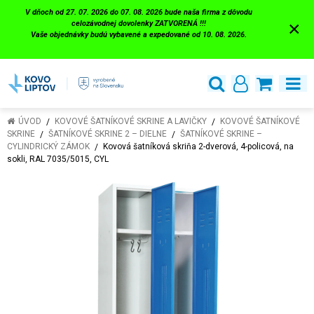
V dňoch od 27. 07. 2026 do 07. 08. 2026 bude naša firma z dôvodu
×
celozávodnej dovolenky ZATVORENÁ !!!
Vaše objednávky budú vybavené a expedované od 10. 08. 2026.
ÚVOD
KOVOVÉ ŠATNÍKOVÉ SKRINE A LAVIČKY
KOVOVÉ ŠATNÍKOVÉ
SKRINE
ŠATNÍKOVÉ SKRINE 2 – DIELNE
ŠATNÍKOVÉ SKRINE –
CYLINDRICKÝ ZÁMOK
Kovová šatníková skriňa 2-dverová, 4-policová, na
sokli, RAL 7035/5015, CYL