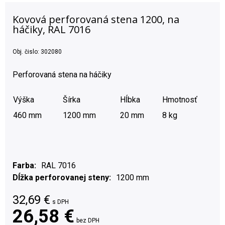
Kovová perforovaná stena 1200, na
háčiky, RAL 7016
Obj. čislo:
302080
Perforovaná stena na háčiky
Výška
Šírka
Hĺbka
Hmotnosť
460 mm
1200 mm
20 mm
8 kg
Farba
RAL 7016
Dĺžka perforovanej steny
1200 mm
32,69
€
s DPH
26,58 €
bez DPH