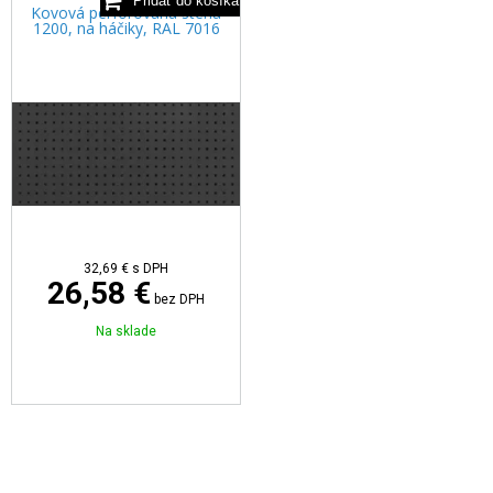
Kovová perforovaná stena
1200, na háčiky, RAL 7016
32,69 €
s DPH
26,58 €
bez DPH
Na sklade