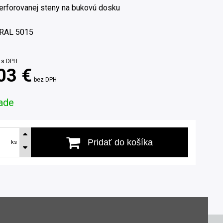
erforovanej steny na bukovú dosku
RAL 5015
s DPH
03 €
bez DPH
ade
Pridať do košíka
ks