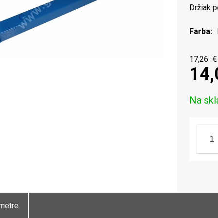
Držiak p
Farba
17,26
€
14,
Na skl
metre