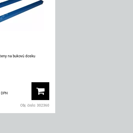
steny na bukovú dosku
 DPH
Obj. čislo:
302360