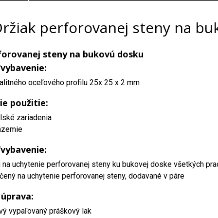
ržiak perforovanej steny na bu
forovanej steny na bukovú dosku
/vybavenie:
alitného oceľového profilu 25x 25 x 2 mm
ie použitie:
lské zariadenia
ázemie
/vybavenie:
ži na uchytenie perforovanej steny ku bukovej doske všetkých p
rčený na uchytenie perforovanej steny, dodavané v páre
 úprava:
vý vypaľovaný práškový lak