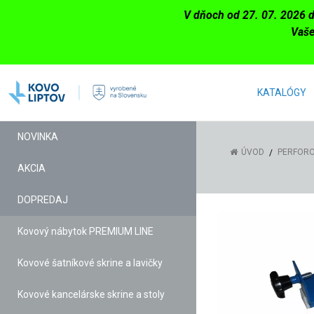
V dňoch od 27. 07. 2026 
Vaše
KATALÓGY
NOVINKA
ÚVOD
PERFORO
AKCIA
DOPREDAJ
Kovový nábytok PREMIUM LINE
Kovové šatníkové skrine a lavičky
Kovové kancelárske skrine a stoly