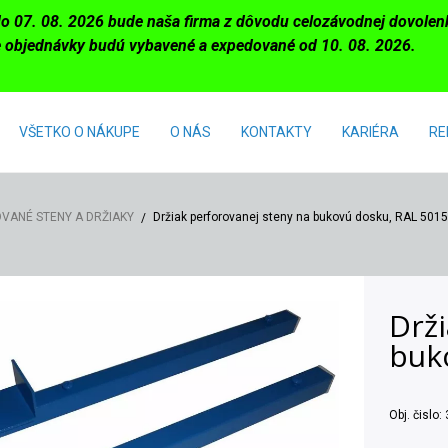
do 07. 08. 2026 bude naša firma z dôvodu celozávodnej dovole
 objednávky budú vybavené a expedované od 10. 08. 2026.
VŠETKO O NÁKUPE
O NÁS
KONTAKTY
KARIÉRA
RE
VANÉ STENY A DRŽIAKY
Držiak perforovanej steny na bukovú dosku, RAL 5015
Drži
buk
Obj. čislo: