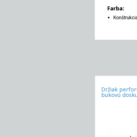
Farba:
Konštrukci
Držiak perfor
bukovú dosku