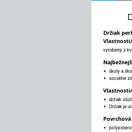
D
Držiak per
Vlastnosti
vyrobený z kv
Najbežnejš
školy a ško
sociálne z
Vlastnosti
držiak slú
Držiak je u
Povrchová
polyestero