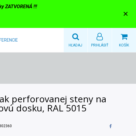
nky ZATVORENÁ !!!
×
FERENCIE
HĽADAJ
PRIHLÁSIŤ
KOŠÍK
ak perforovanej steny na
ovú dosku, RAL 5015
302360