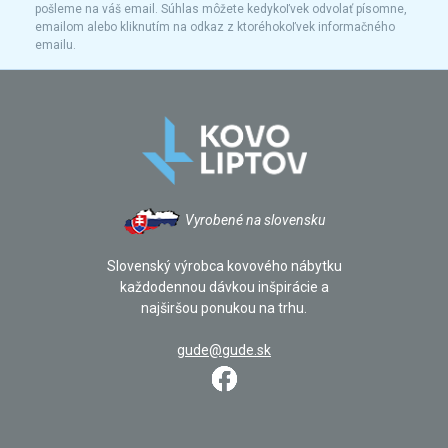
pošleme na váš email. Súhlas môžete kedykoľvek odvolať písomne,
emailom alebo kliknutím na odkaz z ktoréhokoľvek informačného
emailu.
Vyrobené na slovensku
Slovenský výrobca kovového nábytku
každodennou dávkou inšpirácie a
najširšou ponukou na trhu.
gude@gude.sk