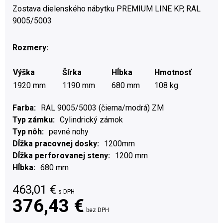
Zostava dielenského nábytku PREMIUM LINE KP, RAL
9005/5003
Rozmery:
Výška
Šírka
Hĺbka
Hmotnosť
1920 mm
1190 mm
680 mm
108 kg
Farba
RAL 9005/5003 (čierna/modrá) ZM
Typ zámku
Cylindrický zámok
Typ nôh
pevné nohy
Dĺžka pracovnej dosky
1200mm
Dĺžka perforovanej steny
1200 mm
Hĺbka
680 mm
463,01
€
s DPH
376,43 €
bez DPH