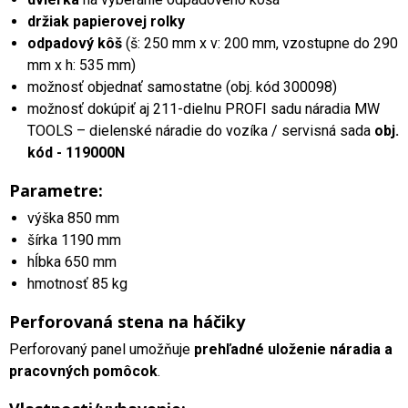
držiak papierovej rolky
odpadový kôš
(š: 250 mm x v: 200 mm, vzostupne do 290
mm x h: 535 mm)
možnosť objednať samostatne (obj. kód 300098)
možnosť dokúpiť aj 211-dielnu PROFI sadu náradia MW
TOOLS – dielenské náradie do vozíka / servisná sada
obj.
kód - 119000N
Parametre:
výška 850 mm
šírka 1190 mm
hĺbka 650 mm
hmotnosť 85 kg
Perforovaná stena na háčiky
Perforovaný panel umožňuje
prehľadné uloženie náradia a
pracovných pomôcok
.