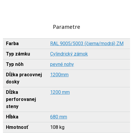
Parametre
Farba
RAL 9005/5003 (čierna/modrá) ZM
Typ zámku
Cylindrický zámok
Typ nôh
pevné nohy
Dĺžka pracovnej
1200mm
dosky
Dĺžka
1200 mm
perforovanej
steny
Hĺbka
680 mm
Hmotnosť
108 kg