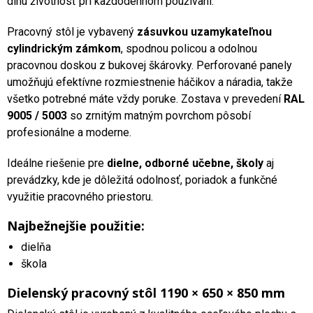
dlhú životnosť pri každodennom používaní.
Pracovný stôl je vybavený
zásuvkou uzamykateľnou
cylindrickým zámkom
, spodnou policou a odolnou
pracovnou doskou z bukovej škárovky. Perforované panely
umožňujú efektívne rozmiestnenie háčikov a náradia, takže
všetko potrebné máte vždy poruke. Zostava v prevedení
RAL
9005 / 5003
so zrnitým matným povrchom pôsobí
profesionálne a moderne.
Ideálne riešenie pre
dielne, odborné učebne, školy
aj
prevádzky, kde je dôležitá odolnosť, poriadok a funkčné
využitie pracovného priestoru.
Najbežnejšie použitie:
dielňa
škola
Dielenský pracovný stôl 1190 × 650 × 850 mm