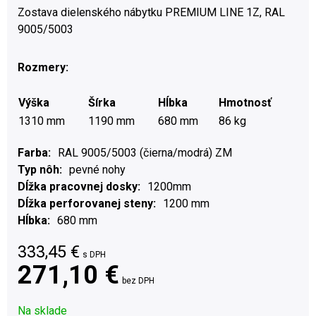
Zostava dielenského nábytku PREMIUM LINE 1Z, RAL
9005/5003
Rozmery:
Výška
Šírka
Hĺbka
Hmotnosť
1310 mm
1190 mm
680 mm
86 kg
Farba
RAL 9005/5003 (čierna/modrá) ZM
Typ nôh
pevné nohy
Dĺžka pracovnej dosky
1200mm
Dĺžka perforovanej steny
1200 mm
Hĺbka
680 mm
333,45
€
s DPH
271,10 €
bez DPH
Na sklade