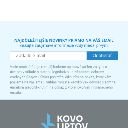
NAJDÔLEŽITEJŠIE NOVINKY PRIAMO NA VÁŠ EMAIL
Získajte zaujímavé informácie vždy medzi prvými
Odoberať
Vaše osobné údaje (email) budeme spracovávať len za týmto
účelom v súlade s platnou legislatívou a zásadami ochrany
osobných údajov. Súhlas potvrdíte kliknutím na odkaz, ktorý vám
pošleme na váš email. Súhlas môžete kedykoľvek odvolať písomne,
emailom alebo kliknutím na odkaz z ktoréhokoľvek informačného
emailu.