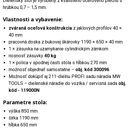
Dielenský stôl je vyrobený z kvalitného oceľového plechu s
hrúbkou 0,7 – 1,5 mm.
Vlastnosti a vybavenie:
zváraná oceľová konštrukcia
z jaklových profilov 40 ×
40 mm
pracovná doska z bukovej škárovky 1190 × 650 × 40 mm
1 × zásuvka na uzamykanie cylindrickým zámkom
nosnosť zásuvky
40 kg
1 × polica v spodnej časti stola s hĺbkou 270 mm
možnosť objednať samostatne –
obj. kód 300096
Možnosť dokúpiť aj 211-dielnu PROFI sadu náradia MW
TOOLS – dielenské náradie do vozíka / servisná sada
obj.
kód - 119000N
Parametre stola:
výška 850 mm
šírka 1190 mm
hĺbka 650 mm