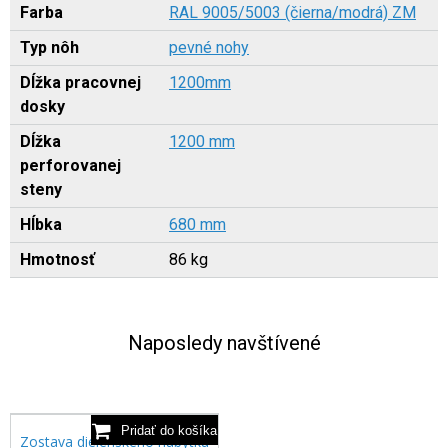
Farba
RAL 9005/5003 (čierna/modrá) ZM
Typ nôh
pevné nohy
Dĺžka pracovnej
1200mm
dosky
Dĺžka
1200 mm
perforovanej
steny
Hĺbka
680 mm
Hmotnosť
86 kg
Naposledy navštívené
Zostava dielenského nábytku