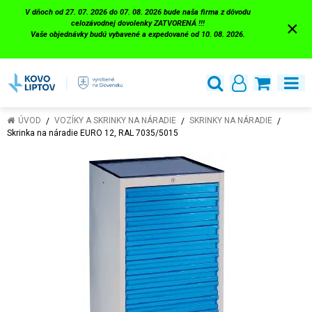
V dňoch od 27. 07. 2026 do 07. 08. 2026 bude naša firma z dôvodu
×
celozávodnej dovolenky ZATVORENÁ !!!
Vaše objednávky budú vybavené a expedované od 10. 08. 2026.
ÚVOD
VOZÍKY A SKRINKY NA NÁRADIE
SKRINKY NA NÁRADIE
Skrinka na náradie EURO 12, RAL 7035/5015