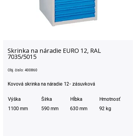
Skrinka na náradie EURO 12, RAL
7035/5015
Obj. čislo:
400860
Kovová skrinka na náradie 12- zásuvková
Výška
Šírka
Hĺbka
Hmotnosť
1100 mm
590 mm
630 mm
92 kg