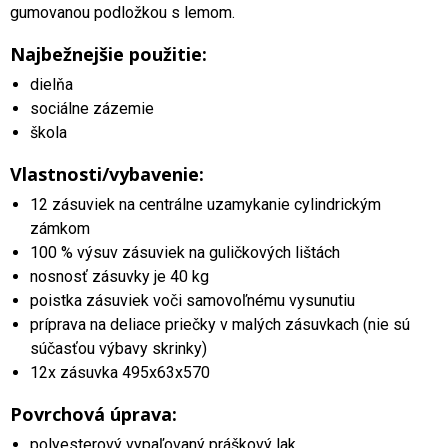
gumovanou podložkou s lemom.
Najbežnejšie použitie:
dielňa
sociálne zázemie
škola
Vlastnosti/vybavenie:
12 zásuviek na centrálne uzamykanie cylindrickým
zámkom
100 % výsuv zásuviek na guličkových lištách
nosnosť zásuvky je 40 kg
poistka zásuviek voči samovoľnému vysunutiu
príprava na deliace priečky v malých zásuvkach (nie sú
súčasťou výbavy skrinky)
12x zásuvka 495x63x570
Povrchová úprava:
polyesterový vypaľovaný práškový lak