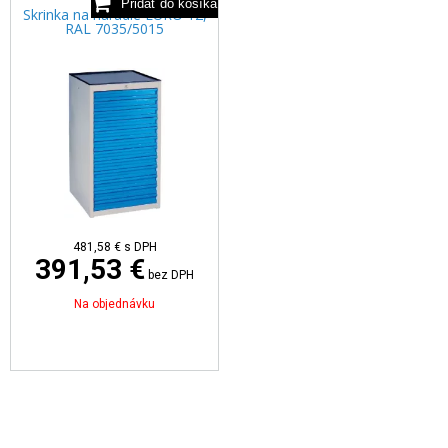
Skrinka na náradie EURO 12,
RAL 7035/5015
481,58 €
s DPH
391,53 €
bez DPH
Na objednávku