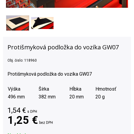
Protišmyková podložka do vozíka GW07
Obj. čislo:
118960
Protišmyková podložka do vozíka GW07
Výška
Šírka
Hĺbka
Hmotnosť
496 mm
382 mm
20 mm
20 g
1,54
€
s DPH
1,25 €
bez DPH