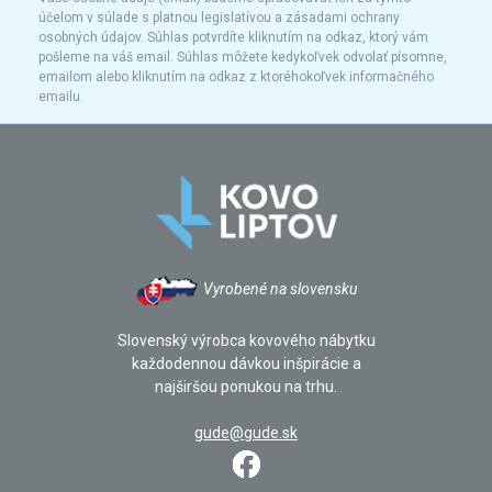
účelom v súlade s platnou legislatívou a zásadami ochrany
osobných údajov. Súhlas potvrdíte kliknutím na odkaz, ktorý vám
pošleme na váš email. Súhlas môžete kedykoľvek odvolať písomne,
emailom alebo kliknutím na odkaz z ktoréhokoľvek informačného
emailu.
Vyrobené na slovensku
Slovenský výrobca kovového nábytku
každodennou dávkou inšpirácie a
najširšou ponukou na trhu.
gude@gude.sk