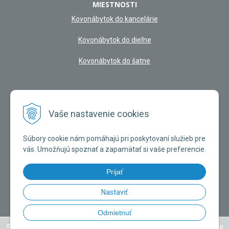
MIESTNOSTI
Kovonábytok do kancelárie
Kovonábytok do dieľne
Kovonábytok do šatne
NAŠA KAMENNÁ PREDAJŇA
Vaše nastavenie cookies
Súbory cookie nám pomáhajú pri poskytovaní služieb pre
vás. Umožňujú spoznať a zapamätať si vaše preferencie.
Prijať
Nastaviť
Odmietnuť
© 2026 KOVOLIPTOV | Slovenský výrobca kovového nábytku •
NextShop
&
e-shop