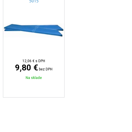
5015
12,06 €
s DPH
9,80 €
bez DPH
Na sklade