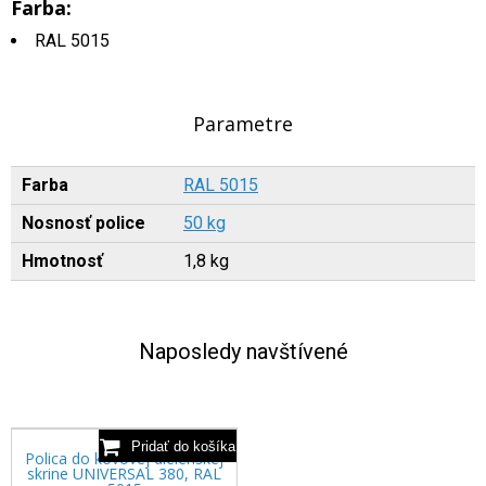
Farba:
RAL 5015
Parametre
Farba
RAL 5015
Nosnosť police
50 kg
Hmotnosť
1,8 kg
Naposledy navštívené
Polica do kovovej dielenskej
skrine UNIVERSAL 380, RAL