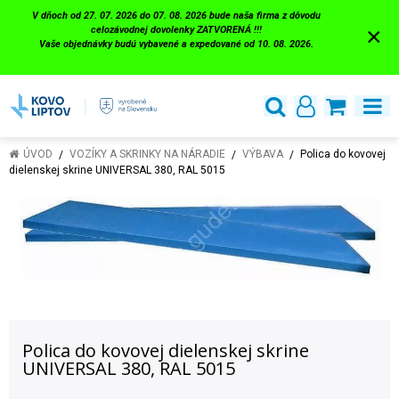
V dňoch od 27. 07. 2026 do 07. 08. 2026 bude naša firma z dôvodu
×
celozávodnej dovolenky ZATVORENÁ !!!
Vaše objednávky budú vybavené a expedované od 10. 08. 2026.
ÚVOD
VOZÍKY A SKRINKY NA NÁRADIE
VÝBAVA
Polica do kovovej
dielenskej skrine UNIVERSAL 380, RAL 5015
Polica do kovovej dielenskej skrine
UNIVERSAL 380, RAL 5015