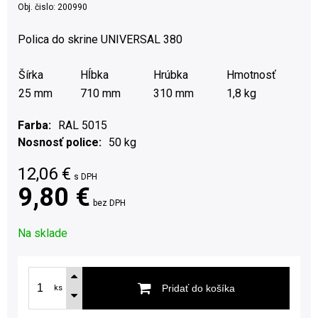
Obj. čislo:
200990
Polica do skrine UNIVERSAL 380
Šírka
Hĺbka
Hrúbka
Hmotnosť
25 mm
710 mm
310 mm
1,8 kg
Farba
RAL 5015
Nosnosť police
50 kg
12,06
€
s DPH
9,80 €
bez DPH
Na sklade
Pridať do košíka
ks