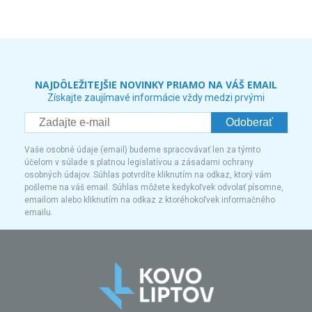
NAJDÔLEŽITEJŠIE NOVINKY PRIAMO NA VÁŠ EMAIL
Získajte zaujímavé informácie vždy medzi prvými
Odoberať
Vaše osobné údaje (email) budeme spracovávať len za týmto
účelom v súlade s platnou legislatívou a zásadami ochrany
osobných údajov. Súhlas potvrdíte kliknutím na odkaz, ktorý vám
pošleme na váš email. Súhlas môžete kedykoľvek odvolať písomne,
emailom alebo kliknutím na odkaz z ktoréhokoľvek informačného
emailu.