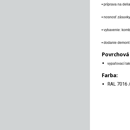
• príprava na del
• nosnosť zásuvk
• vybavenie: komb
• dodanie demont
Povrchová
vypaľovací lak
Farba:
RAL 7016 