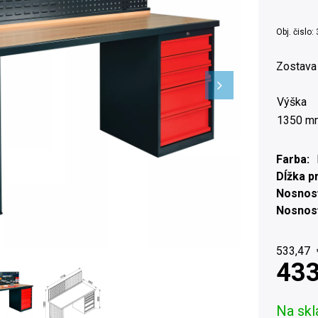
Obj. čislo:
Zostava
Výška
1350 m
Farba
Dĺžka p
Nosnos
Nosnosť
533,47
433
Na skl