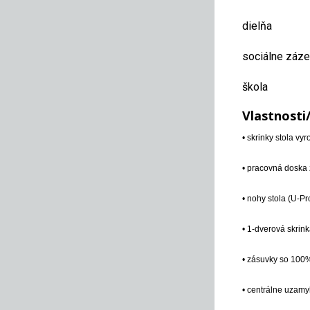
dielňa
sociálne záz
škola
Vlastnosti
• skrinky stola v
• pracovná doska
• nohy stola (U-P
• 1-dverová skrin
• zásuvky so 100%
• centrálne uzam