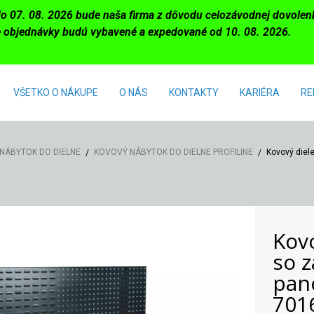
do 07. 08. 2026 bude naša firma z dôvodu celozávodnej dovole
 objednávky budú vybavené a expedované od 10. 08. 2026.
VŠETKO O NÁKUPE
O NÁS
KONTAKTY
KARIÉRA
RE
NÁBYTOK DO DIELNE
KOVOVÝ NÁBYTOK DO DIELNE PROFILINE
Kovový diel
Kovo
so 
pan
701