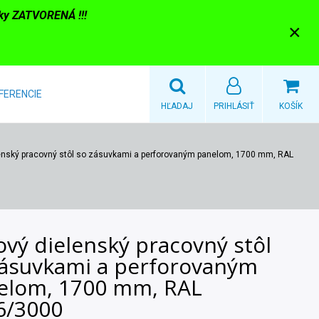
nky ZATVORENÁ !!!
×
FERENCIE
HĽADAJ
PRIHLÁSIŤ
KOŠÍK
enský pracovný stôl so zásuvkami a perforovaným panelom, 1700 mm, RAL
vý dielenský pracovný stôl
zásuvkami a perforovaným
elom, 1700 mm, RAL
6/3000