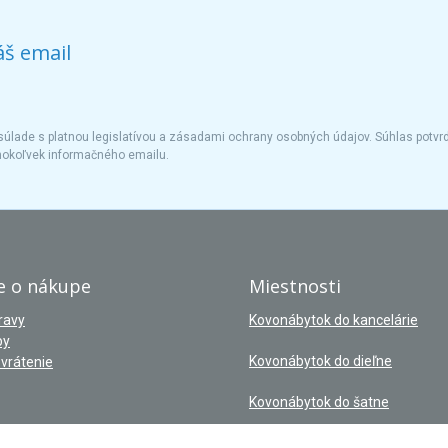
áš email
úlade s platnou legislatívou a zásadami ochrany osobných údajov. Súhlas potvrd
hokoľvek informačného emailu.
e o nákupe
Miestnosti
ravy
Kovonábytok do kancelárie
by
Kovonábytok do dieľne
vrátenie
Kovonábytok do šatne