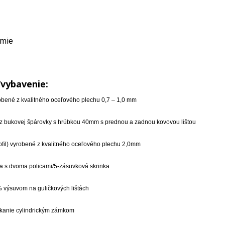
emie
/vybavenie:
yrobené z kvalitného oceľového plechu 0,7 – 1,0 mm
 z bukovej špárovky s hrúbkou 40mm s prednou a zadnou kovovou lištou
rofil) vyrobené z kvalitného oceľového plechu 2,0mm
ka s dvoma policami/5-zásuvková skrinka
 výsuvom na guličkových lištách
ykanie cylindrickým zámkom