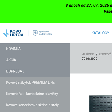
V dňoch od 27. 07. 2026 
Vaše
KATALÓGY
NOVINKA
ÚVOD
KOVOVÝ 
7016/3000
AKCIA
DOPREDAJ
Kovový nábytok PREMIUM LINE
Kovové šatníkové skrine a lavičky
Kovové kancelárske skrine a stoly