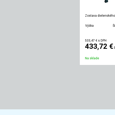
Zostava dielenského
Výška
Š
1350 mm
1
533,47 €
s DPH
433,72 €
Na sklade