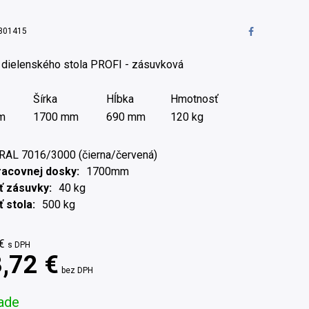
301415
 dielenského stola PROFI - zásuvková
Šírka
Hĺbka
Hmotnosť
m
1700 mm
690 mm
120 kg
RAL 7016/3000 (čierna/červená)
racovnej dosky
1700mm
ť zásuvky
40 kg
 stola
500 kg
€
s DPH
,72 €
bez DPH
ade