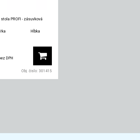
 stola PROFI - zásuvková
írka
Hĺbka
Hmotnosť
700 mm
690 mm
120 kg
bez DPH
Obj. čislo:
301415