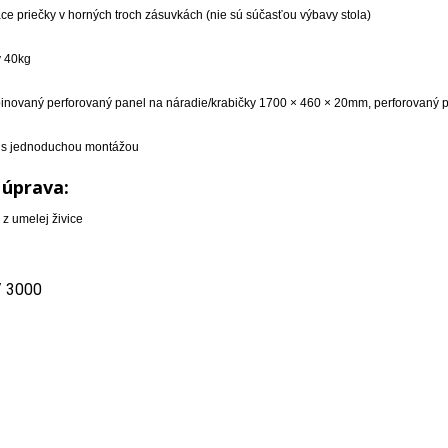
iace priečky v horných troch zásuvkách (nie sú súčasťou výbavy stola)
y 40kg
inovaný perforovaný panel na náradie/krabičky 1700 × 460 × 20mm, perforovaný p
 s jednoduchou montážou
 úprava:
 z umelej živice
/ 3000