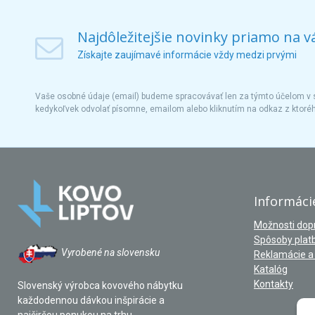
Najdôležitejšie novinky priamo na v
Získajte zaujímavé informácie vždy medzi prvými
Vaše osobné údaje (email) budeme spracovávať len za týmto účelom v s
kedykoľvek odvolať písomne, emailom alebo kliknutím na odkaz z ktoré
Informáci
Možnosti dop
Spôsoby plat
Vyrobené na slovensku
Reklamácie a 
Katalóg
Kontakty
Slovenský výrobca kovového nábytku
každodennou dávkou inšpirácie a
najširšou ponukou na trhu.