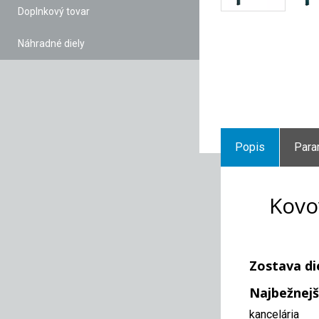
Doplnkový tovar
Náhradné diely
Popis
Para
Kovo
Zostava di
Najbežnejš
kancelária