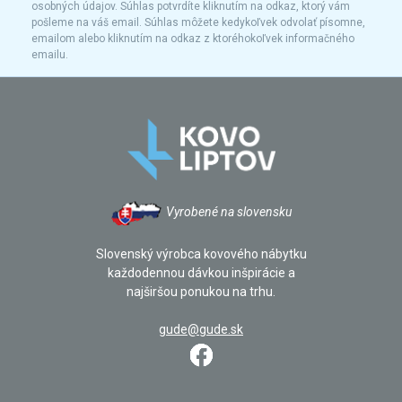
osobných údajov. Súhlas potvrdíte kliknutím na odkaz, ktorý vám
pošleme na váš email. Súhlas môžete kedykoľvek odvolať písomne,
emailom alebo kliknutím na odkaz z ktoréhokoľvek informačného
emailu.
Vyrobené na slovensku
Slovenský výrobca kovového nábytku
každodennou dávkou inšpirácie a
najširšou ponukou na trhu.
gude@gude.sk