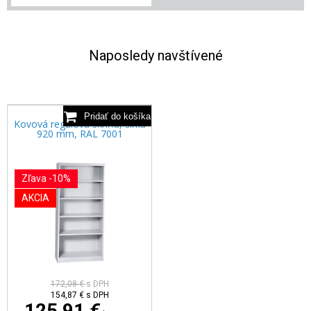
Naposledy navštívené
Kovová regálová skriňa, šírka
920 mm, RAL 7001
Zľava -10%
AKCIA
172,08 €
s DPH
154,87 €
s DPH
125,91 €