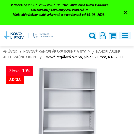
V dňoch od 27. 07. 2026 do 07. 08. 2026 bude naša firma z dôvodu
×
celozávodnej dovolenky ZATVORENÁ !!!
Vaše objednávky budú vybavené a expedované od 10. 08. 2026.
ÚVOD
KOVOVÉ KANCELÁRSKE SKRINE A STOLY
KANCELÁRSKE
ARCHIVAČNÉ SKRINE
Kovová regálová skriňa, šírka 920 mm, RAL 7001
Zľava -10%
AKCIA