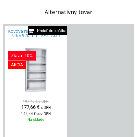
Alternatívny tovar
Kovová regálová skriňa MZ,
šírka 920 mm, RAL 7035
Zľava -10%
AKCIA
197,40 €
s DPH
177,66
€
s DPH
144,44 €
bez DPH
Na sklade