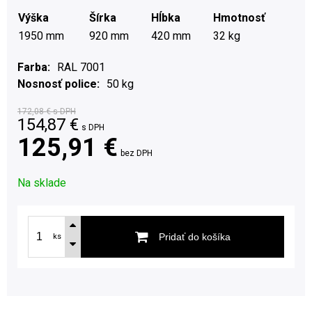
Výška
Šírka
Hĺbka
Hmotnosť
1950 mm
920 mm
420 mm
32 kg
Farba
RAL 7001
Nosnosť police
50 kg
172,08 €
s DPH
154,87
€
s DPH
125,91 €
bez DPH
Na sklade
Pridať do košíka
ks