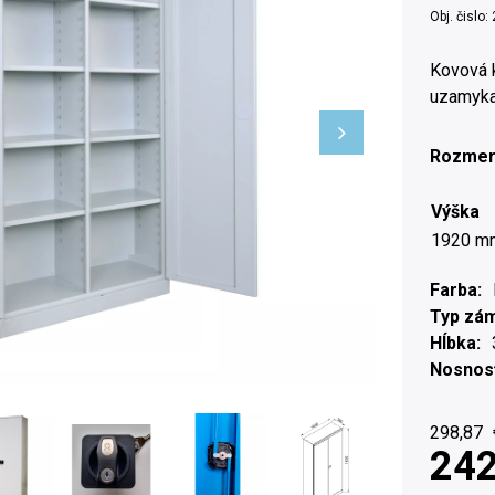
Obj. čislo:
Kovová 
uzamyka
Rozmer
Výška
1920 m
Farba
Typ zá
Hĺbka
Nosnosť
298,87
242