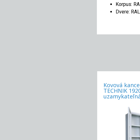
Korpus: R
Dvere: RA
Kovová kance
TECHNIK 1920,
uzamykateľná