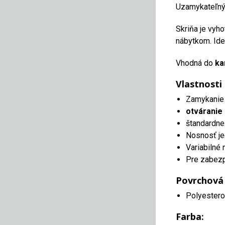
Uzamykateľný 
Skriňa je vyh
nábytkom. Ide
Vhodná do
ka
Vlastnosti
Zamykanie 
otváranie 
štandardne
Nosnosť je
Variabilné 
Pre zabezpe
Povrchová
Polyestero
Farba: