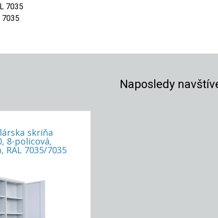
AL 7035
L 7035
Naposledy navštív
lárska skriňa
 8-policová,
, RAL 7035/7035