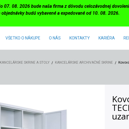
do 07. 08. 2026 bude naša firma z dôvodu celozávodnej dovole
 objednávky budú vybavené a expedované od 10. 08. 2026.
VŠETKO O NÁKUPE
O NÁS
KONTAKTY
KARIÉRA
RE
KANCELÁRSKE SKRINE A STOLY
KANCELÁRSKE ARCHIVAČNÉ SKRINE
Kovová
Kov
TECH
uza