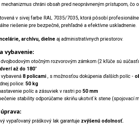
mechanizmus chráni obsah pred neoprávneným prístupom, čo ocen
otovená v sivej farbe RAL 7035/7035, ktorá pôsobí profesionáln
álne riešenie pre bezpečné, prehľadné a efektívne uskladnenie.
ncelárie, archívu, dielne
aj administratívnych priestorov.
 a vybavenie:
dvojbodovým otočným rozvorovým zámkom (2 kľúče sú súčasťo
dverí až do 180°
 vybavená
8 policami
, s možnosťou dokúpenia ďalších políc -
o
dnej police:
50 kg
nastavenie políc a zásuviek v rastri po
50 mm
čenie stability odporúčame skriňu ukotviť k stene (spojovací mat
 úprava:
vý vypaľovaný práškový lak garantuje
zvýšenú odolnosť.