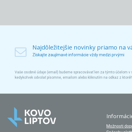
Najdôležitejšie novinky priamo na v
Získajte zaujímavé informácie vždy medzi prvými
Vaše osobné údaje (email) budeme spracovávať len za týmto účelom v s
kedykoľvek odvolať písomne, emailom alebo kliknutím na odkaz z ktoré
Informáci
Možnosti dop