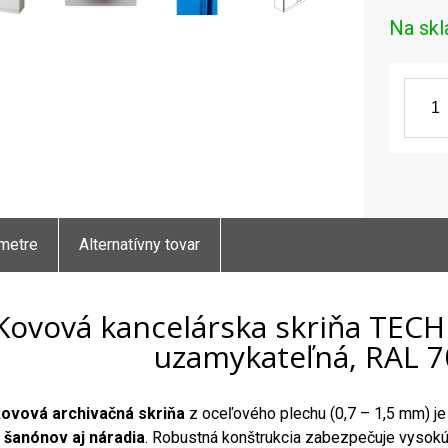
Na skl
metre
Alternatívny tovar
Kovová kancelárska skriňa TECHN
uzamykateľná, RAL 
kovová archivačná skriňa
z oceľového plechu (0,7 – 1,5 mm) j
šanónov aj náradia
. Robustná konštrukcia zabezpečuje vysokú 