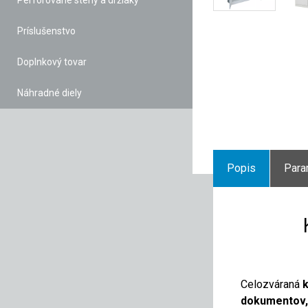
Perforované steny a držiaky
Príslušenstvo
Doplnkový tovar
Náhradné diely
Popis
Para
Celozváraná
dokumentov, 