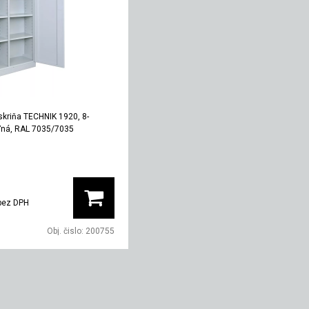
skriňa TECHNIK 1920, 8-
ľná, RAL 7035/7035
Hĺbka
Hmotnosť
mm
380 mm
86 kg
bez DPH
Obj. čislo:
200755