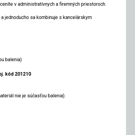
íte v administratívnych a firemných priestoroch.
e a jednoducho sa kombinuje s kancelárskym
u balenia)
bj. kód 201210
eriál nie je súčasťou balenia).