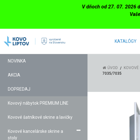
V dňoch od 27. 07. 2026 
Vaše
KATALÓGY
NOVINKA
ÚVOD
KOVOVÉ 
7035/7035
AKCIA
DOPREDAJ
Kovový nábytok PREMIUM LINE
Kovové šatníkové skrine a lavičky
Kovové kancelárske skrine a
stoly