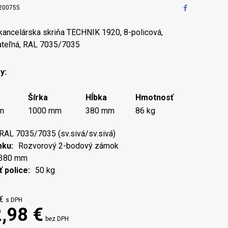
200755
kancelárska skriňa TECHNIK 1920, 8-policová,
teľná, RAL 7035/7035
y:
Šírka
Hĺbka
Hmotnosť
m
1000 mm
380 mm
86 kg
RAL 7035/7035 (sv.sivá/sv.sivá)
mku
Rozvorový 2-bodový zámok
380 mm
 police
50 kg
€
s DPH
,98 €
bez DPH