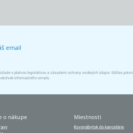
áš email
úlade s platnou legislatívou a zásadami ochrany osobných údajov. Súhlas potvrd
hokoľvek informačného emailu.
e o nákupe
Miestnosti
ravy
Kovonábytok do kancelárie