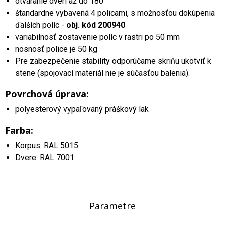
otváranie dverí až do 180°
štandardne vybavená 4 policami, s možnosťou dokúpenia
ďalších políc -
obj. kód 200940
variabilnosť zostavenie políc v rastri po 50 mm
nosnosť police je 50 kg
Pre zabezpečenie stability odporúčame skriňu ukotviť k
stene (spojovací materiál nie je súčasťou balenia).
Povrchová úprava:
polyesterový vypaľovaný práškový lak
Farba:
Korpus: RAL 5015
Dvere: RAL 7001
Parametre