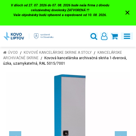
V dňoch od 27. 07. 2026 do 07. 08. 2026 bude naša firma z dôvodu
×
celozávodnej dovolenky ZATVORENÁ !!!
Vaše objednávky budú vybavené a expedované od 10. 08. 2026.
ÚVOD
KOVOVÉ KANCELÁRSKE SKRINE A STOLY
KANCELÁRSKE
ARCHIVAČNÉ SKRINE
Kovová kancelárska archivačná skriňa 1-dverová,
úzka, uzamykateľná, RAL 5015/7001