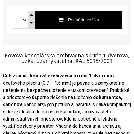
Pridať do košíka
ks
Kovová kancelárska archivačná skriňa 1-dverová,
úzka, uzamykateľná, RAL 5015/7001
Celozváraná
kovová archivačná skriňa 1-dverová
z
oceľového plechu (0,7 – 1,5 mm) je pevné a uzamykateľné
riešenie na bezpečné uloženie v úzkom prevedení. Praktické
a priestorovo úsporné riešenie na uloženie
dokumentov,
šanónov
, kancelárskych potrieb aj náradia. Vďaka kompaktnej
šírke je ideálna do menších kancelárií, archívov alebo
administratívnych priestorov, kde je potrebné efektívne
využiť dostupný priestor. Vhodná do kancelárie, archívu aj
dielne. Moderný dizajn s oblými hranami zvyšuje bezpečnosť