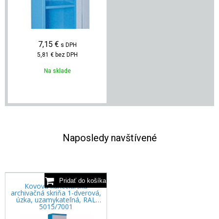
7,15
€
s DPH
5,81 €
bez DPH
Na sklade
Naposledy navštívené
Kovová kancelárska
archivačná skriňa 1-dverová,
úzka, uzamykateľná, RAL
5015/7001