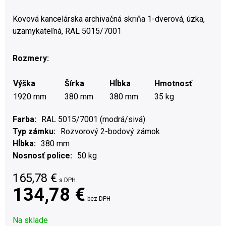
Kovová kancelárska archivačná skriňa 1-dverová, úzka,
uzamykateľná, RAL 5015/7001
Rozmery:
Výška
Šírka
Hĺbka
Hmotnosť
1920 mm
380 mm
380 mm
35 kg
Farba
RAL 5015/7001 (modrá/sivá)
Typ zámku
Rozvorový 2-bodový zámok
Hĺbka
380 mm
Nosnosť police
50 kg
165,78
€
s DPH
134,78 €
bez DPH
Na sklade