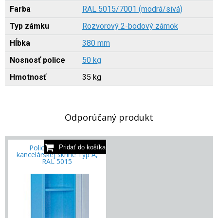
Farba
RAL 5015/7001 (modrá/sivá)
Typ zámku
Rozvorový 2-bodový zámok
Hĺbka
380 mm
Nosnosť police
50 kg
Hmotnosť
35 kg
Odporúčaný produkt
Polica do kovovej
kancelárskej skrine Typ A,
RAL 5015