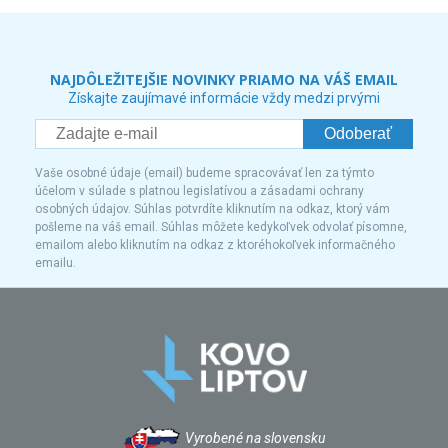
NAJDÔLEŽITEJŠIE NOVINKY PRIAMO NA VÁŠ EMAIL
Získajte zaujímavé informácie vždy medzi prvými
Odoberať
Vaše osobné údaje (email) budeme spracovávať len za týmto
účelom v súlade s platnou legislatívou a zásadami ochrany
osobných údajov. Súhlas potvrdíte kliknutím na odkaz, ktorý vám
pošleme na váš email. Súhlas môžete kedykoľvek odvolať písomne,
emailom alebo kliknutím na odkaz z ktoréhokoľvek informačného
emailu.
Vyrobené na slovensku