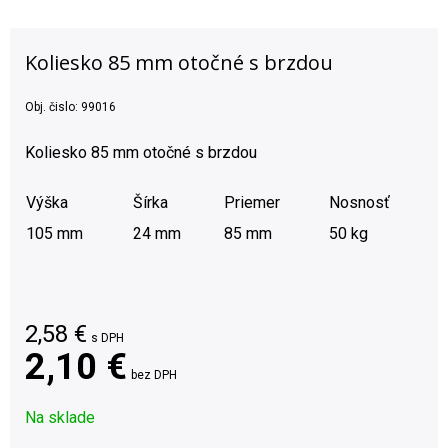
Koliesko 85 mm otočné s brzdou
Obj. čislo:
99016
Koliesko 85 mm otočné s brzdou
Výška
Šírka
Priemer
Nosnosť
105 mm
24 mm
85 mm
50 kg
2,58
€
s DPH
2,10 €
bez DPH
Na sklade