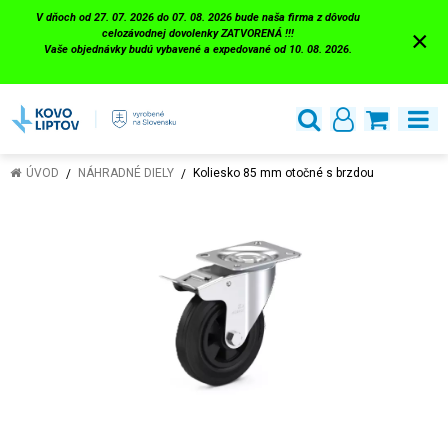
V dňoch od 27. 07. 2026 do 07. 08. 2026 bude naša firma z dôvodu
×
celozávodnej dovolenky ZATVORENÁ !!!
Vaše objednávky budú vybavené a expedované od 10. 08. 2026.
ÚVOD
NÁHRADNÉ DIELY
Koliesko 85 mm otočné s brzdou