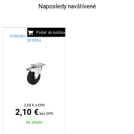
Naposledy navštívené
Koliesko 85 mm otočné s
brzdou
2,58 €
s DPH
2,10 €
bez DPH
Na sklade