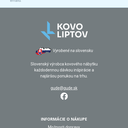
emailu.
Vyrobené na slovensku
Slovenský výrobca kovového nábytku
každodennou dávkou inšpirácie a
najširšou ponukou na trhu.
gude@gude.sk
INFORMÁCIE O NÁKUPE
Možnosti dopravy