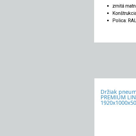
zrnitá matn
Konštrukci
Polica: RA
Držiak pneum
PREMIUM LINE
1920x1000x50