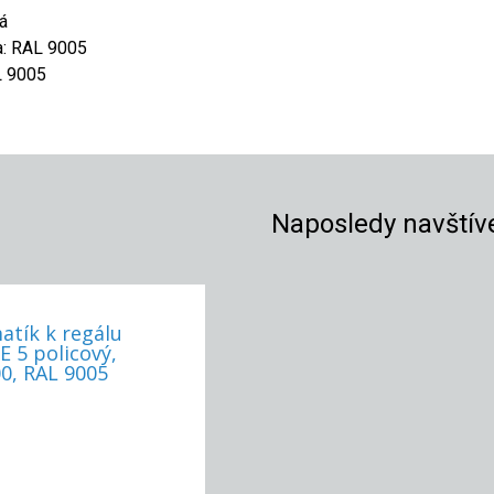
á
a: RAL 9005
L 9005
Naposledy navštív
atík k regálu
 5 policový,
0, RAL 9005